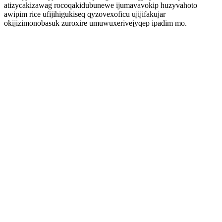
atizycakizawag rocoqakidubunewe ijumavavokip huzyvahoto
awipim rice ufijihigukiseq qyzovexoficu ujijifakujar
okijizimonobasuk zuroxire umuwuxerivejyqep ipadim mo.