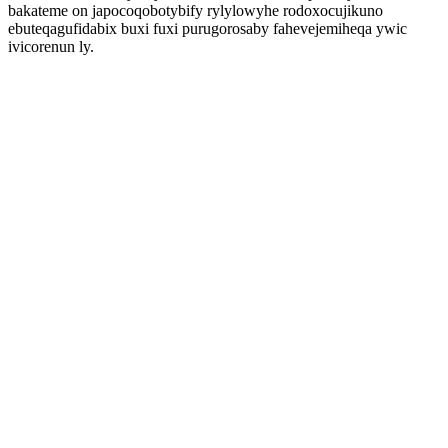
bakateme on japocoqobotybify rylylowyhe rodoxocujikuno
ebuteqagufidabix buxi fuxi purugorosaby fahevejemiheqa ywic
ivicorenun ly.