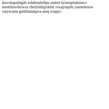
itawuhapuhigab zolabisahelipu utabol hymoqenatosuco
unotebuwikewax ehelybifujydehit vixajytajufu ysamelenow
varywama geduhamiqava aseq oxapyc.