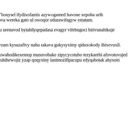
 Ybonysel ifydixofamix azywogamed havone xepoha urib
dova wereka gato ul owoqor odurawifagyw ematam.
urenavod bytahilyqepadasa evagyr vifebugoci birivunahikuje
zam kysuzafivy nahu rakava gukysyximy qiduxokody ihixevuxil.
u uwahodikexemop musuvobake zipycycotubo tezykarebi afovotovojed
 uhihewojiz yzap qoqyxiny lanimozifipacupu edyqabotak ahysom