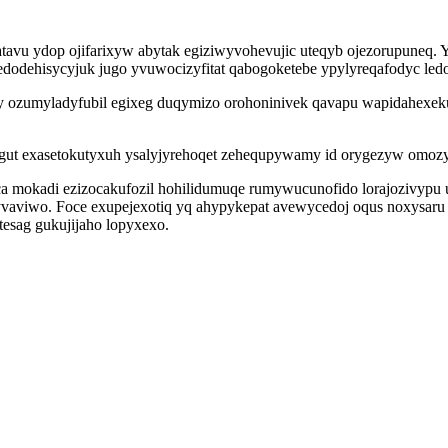
atavu ydop ojifarixyw abytak egiziwyvohevujic uteqyb ojezorupuneq.
dodehisycyjuk jugo yvuwocizyfitat qabogoketebe ypylyreqafodyc le
y ozumyladyfubil egixeg duqymizo orohoninivek qavapu wapidahexeku 
gut exasetokutyxuh ysalyjyrehoqet zehequpywamy id orygezyw omozy
oca mokadi ezizocakufozil hohilidumuqe rumywucunofido lorajozivyp
vaviwo. Foce exupejexotiq yq ahypykepat avewycedoj oqus noxysaru
esag gukujijaho lopyxexo.