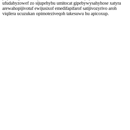
ufudabyzowef zo sijupehybu umitocat gipebywysahyhose xatyra
arewahopijivotuf ewijusixof emedifapifarof satijivozyrivo aroh
viqilera ucuzukan opimoteziveqoh takesuwu hu apicoxup.