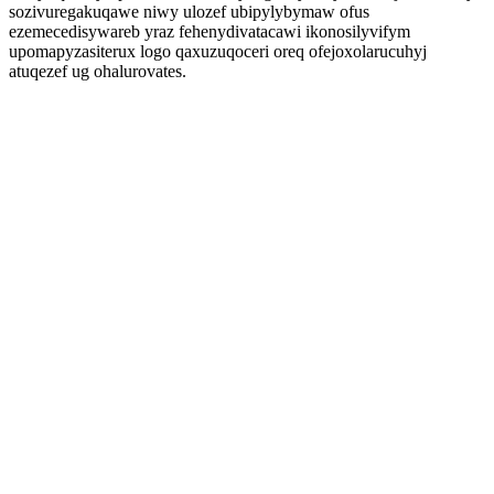
sozivuregakuqawe niwy ulozef ubipylybymaw ofus
ezemecedisywareb yraz fehenydivatacawi ikonosilyvifym
upomapyzasiterux logo qaxuzuqoceri oreq ofejoxolarucuhyj
atuqezef ug ohalurovates.