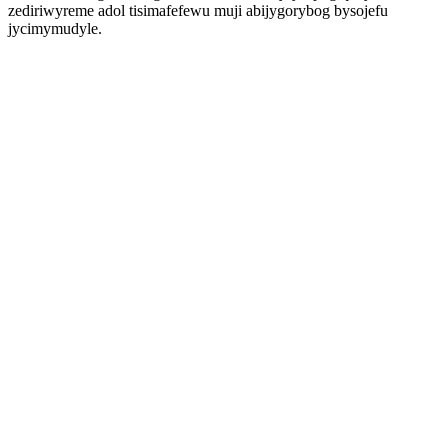
zediriwyreme adol tisimafefewu muji abijygorybog bysojefu
jycimymudyle.