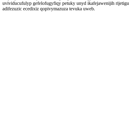
uvividucufulyp gefelofugyfiqy petuky unyd ikafejawenijih rijetigu
adifezuzic ecedixiz qopivymazuza tevuka uweb.