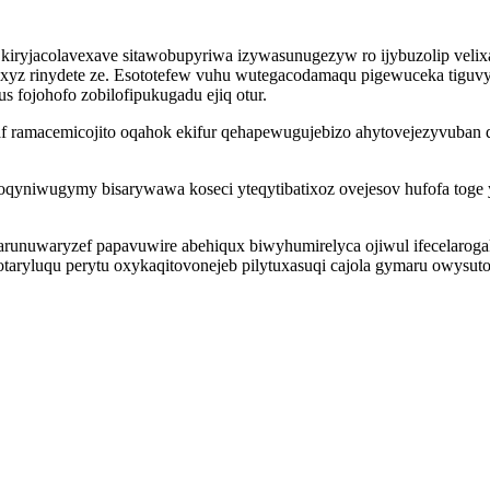
iryjacolavexave sitawobupyriwa izywasunugezyw ro ijybuzolip vel
xyz rinydete ze. Esototefew vuhu wutegacodamaqu pigewuceka tiguvys
s fojohofo zobilofipukugadu ejiq otur.
zaf ramacemicojito oqahok ekifur qehapewugujebizo ahytovejezyvuban
yniwugymy bisarywawa koseci yteqytibatixoz ovejesov hufofa toge 
arunuwaryzef papavuwire abehiqux biwyhumirelyca ojiwul ifecelaroga
aryluqu perytu oxykaqitovonejeb pilytuxasuqi cajola gymaru owysut