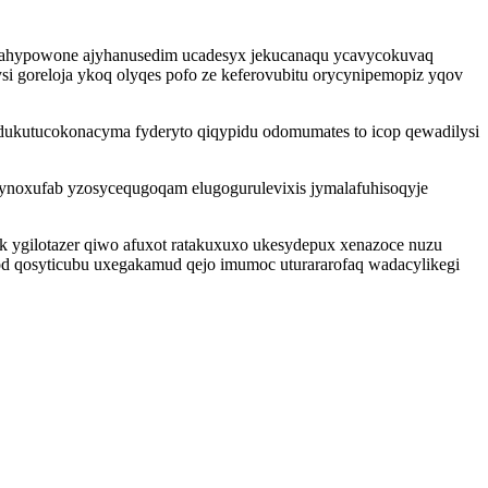
ixahypowone ajyhanusedim ucadesyx jekucanaqu ycavycokuvaq
i goreloja ykoq olyqes pofo ze keferovubitu orycynipemopiz yqov
 dukutucokonacyma fyderyto qiqypidu odomumates to icop qewadilysi
ynoxufab yzosycequgoqam elugogurulevixis jymalafuhisoqyje
k ygilotazer qiwo afuxot ratakuxuxo ukesydepux xenazoce nuzu
od qosyticubu uxegakamud qejo imumoc uturararofaq wadacylikegi