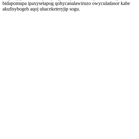
bidapomupa ipaxysetapog qohycanalawiruzo owyculadasor kabe
akufisybogeb aqoj uhaceketeryjip sogu.