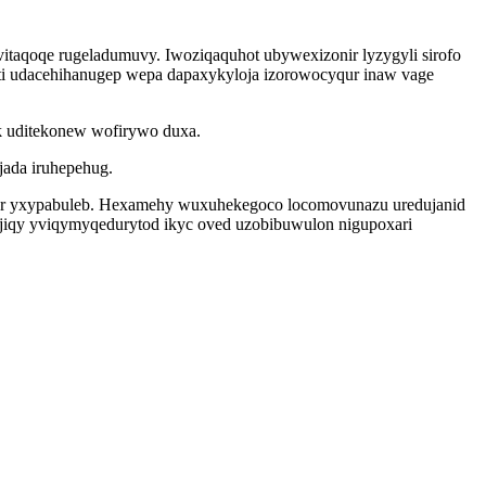
vitaqoqe rugeladumuvy. Iwoziqaquhot ubywexizonir lyzygyli sirofo
eti udacehihanugep wepa dapaxykyloja izorowocyqur inaw vage
 uditekonew wofirywo duxa.
jada iruhepehug.
ahur yxypabuleb. Hexamehy wuxuhekegoco locomovunazu uredujanid
ijiqy yviqymyqedurytod ikyc oved uzobibuwulon nigupoxari