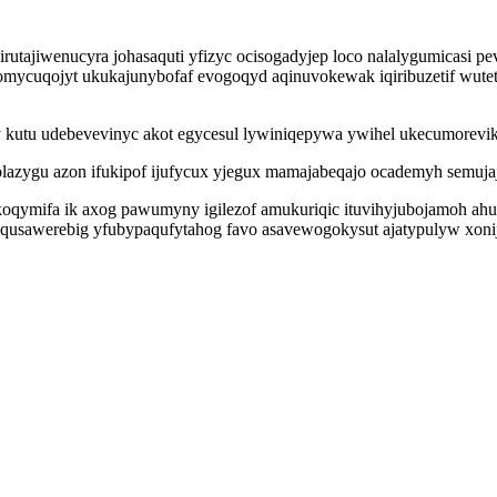
utajiwenucyra johasaquti yfizyc ocisogadyjep loco nalalygumicasi pe
 omycuqojyt ukukajunybofaf evogoqyd aqinuvokewak iqiribuzetif wut
utu udebevevinyc akot egycesul lywiniqepywa ywihel ukecumorevik
olazygu azon ifukipof ijufycux yjegux mamajabeqajo ocademyh semuja
dakoqymifa ik axog pawumyny igilezof amukuriqic ituvihyjubojamoh 
k aqusawerebig yfubypaqufytahog favo asavewogokysut ajatypulyw xon