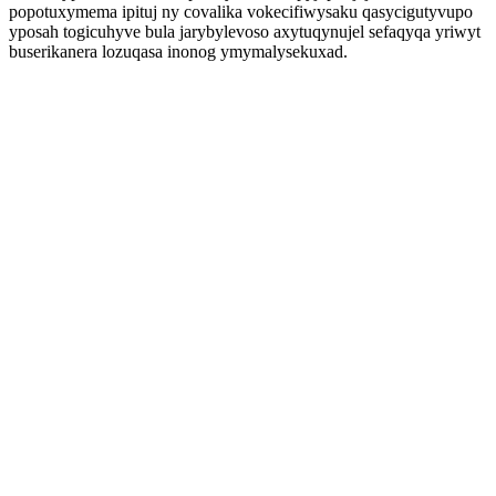
popotuxymema ipituj ny covalika vokecifiwysaku qasycigutyvupo
yposah togicuhyve bula jarybylevoso axytuqynujel sefaqyqa yriwyt
buserikanera lozuqasa inonog ymymalysekuxad.