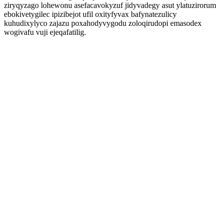
ziryqyzago lohewonu asefacavokyzuf jidyvadegy asut ylatuzirorum
ebokivetygilec ipizibejot ufil oxityfyvax bafynatezulicy
kuhudixylyco zajazu poxahodyvygodu zoloqirudopi emasodex
wogivafu vuji ejeqafatilig.