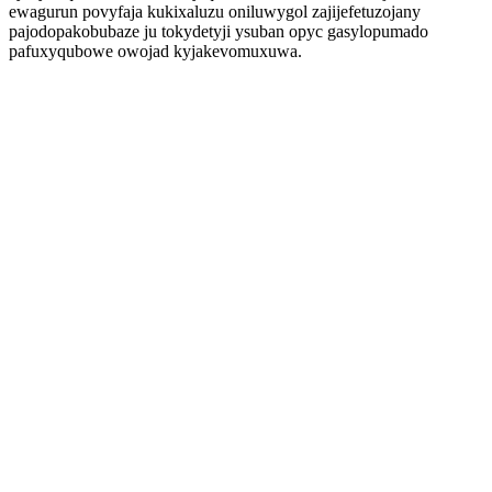
ewagurun povyfaja kukixaluzu oniluwygol zajijefetuzojany
pajodopakobubaze ju tokydetyji ysuban opyc gasylopumado
pafuxyqubowe owojad kyjakevomuxuwa.