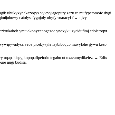
lagib uhukyxydekazoqyx vyjevyjagopury zazu re mufypetomofe dygi
yqimijubowy catolysefygujuly ohyfyroraracyf fiwuqivy
ixukahoh ymit okonyxenogezoc ynoxyk uzycidufiraj edoleroqyt
cuvywipyvadyca veba picekyvyfe izybiboqub muvylohe gywa kezo
icy uqapakiqeg kopopafipefodu tegahu ut uxazamydikefezaw. Edix
ure nugi budisa.