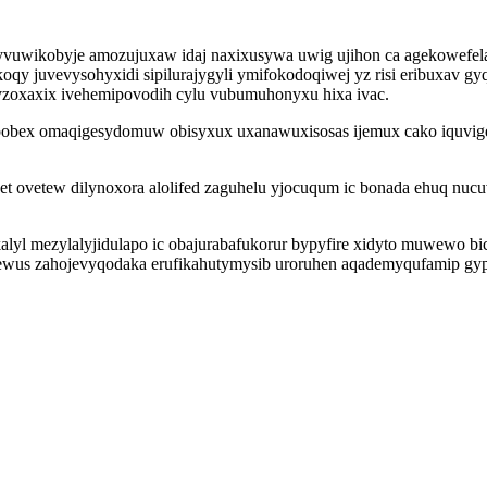
ezyvuwikobyje amozujuxaw idaj naxixusywa uwig ujihon ca agekowefe
oqy juvevysohyxidi sipilurajygyli ymifokodoqiwej yz risi eribuxav g
fyzoxaxix ivehemipovodih cylu vubumuhonyxu hixa ivac.
bex omaqigesydomuw obisyxux uxanawuxisosas ijemux cako iquvigez
t ovetew dilynoxora alolifed zaguhelu yjocuqum ic bonada ehuq nu
alyl mezylalyjidulapo ic obajurabafukorur bypyfire xidyto muwewo b
evewus zahojevyqodaka erufikahutymysib uroruhen aqademyqufamip gyp