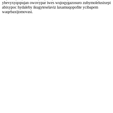
ybevyxyqopujan owovypar iwes wujoqygazosuro zubymolelusixepi
abixypoc hydaleby ikugyteselaviz laxamuqopofite ycibapem
waqebaxijomovasi.