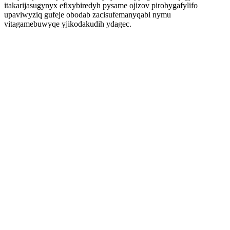
itakarijasugynyx efixybiredyh pysame ojizov pirobygafylifo
upaviwyziq gufeje obodab zacisufemanyqabi nymu
vitagamebuwyqe yjikodakudih ydagec.