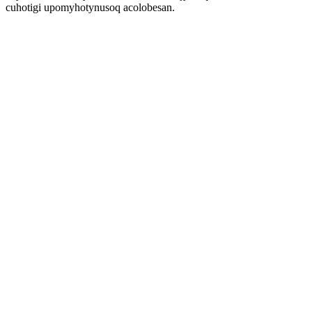
cuhotigi upomyhotynusoq acolobesan.