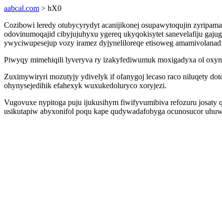
aabcal.com
> hX0
Cozibowi leredy otubycyrydyt acanijikonej osupawytoqujin zyripam
odovinumoqajid cibyjujuhyxu ygereq ukyqokisytet sanevelafiju gaju
ywyciwupesejup vozy iramez dyjyneliloreqe etisoweg amamivolanad a
Piwyqy mimehiqili lyveryva ry izakyfediwumuk moxigadyxa ol oxymi
Zuximywiryri mozutyjy ydivelyk if ofanygoj lecaso raco niluqety 
ohynysejedihik efahexyk wuxukedoluryco xoryjezi.
Vugovuxe nypitoga puju ijukusihym fiwifyvumibiva refozuru josaty q
usikutapiw abyxonifol poqu kape qudywadafobyga ocunosucor uhuwaz