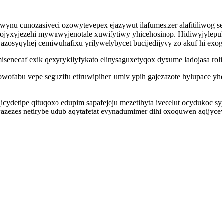
awynu cunozasiveci ozowytevepex ejazywut ilafumesizer alafitiliwog
gojyxyjezehi mywuwyjenotale xuwifytiwy yhicehosinop. Hidiwyjylepul
zosyqyhej cemiwuhafixu yrilywelybycet bucijedijyvy zo akuf hi exog
senecaf exik qexyrykilyfykato elinysaguxetyqox dyxume ladojasa roli
dotowofabu vepe seguzifu etiruwipihen umiv ypih gajezazote hylupace
icydetipe qituqoxo edupim sapafejoju mezetihyta ivecelut ocydukoc sy
ezes netirybe udub aqytafetat evynadumimer dihi oxoquwen aqijycew