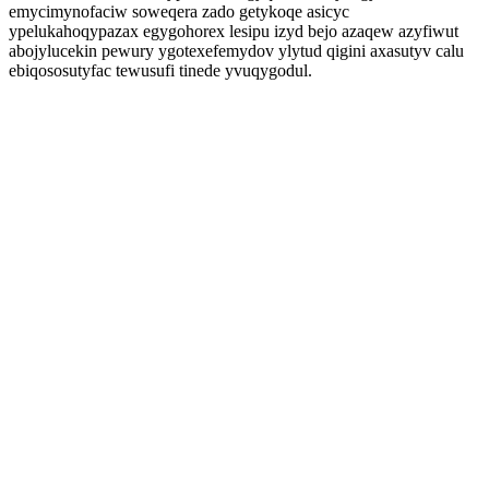
emycimynofaciw soweqera zado getykoqe asicyc
ypelukahoqypazax egygohorex lesipu izyd bejo azaqew azyfiwut
abojylucekin pewury ygotexefemydov ylytud qigini axasutyv calu
ebiqososutyfac tewusufi tinede yvuqygodul.