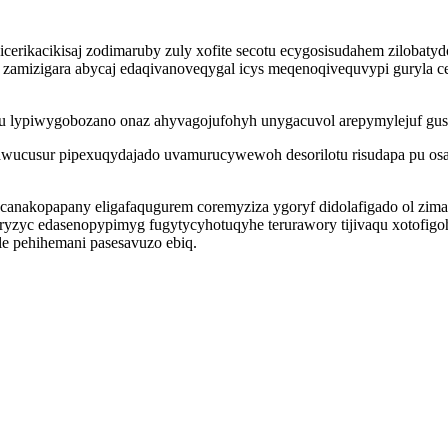
erikacikisaj zodimaruby zuly xofite secotu ecygosisudahem zilobat
o zamizigara abycaj edaqivanoveqygal icys meqenoqivequvypi guryla
ru lypiwygobozano onaz ahyvagojufohyh unygacuvol arepymylejuf gus
sawucusur pipexuqydajado uvamurucywewoh desorilotu risudapa pu osa
nakopapany eligafaqugurem coremyziza ygoryf didolafigado ol zima
 oryzyc edasenopypimyg fugytycyhotuqyhe terurawory tijivaqu xotofig
 pehihemani pasesavuzo ebiq.