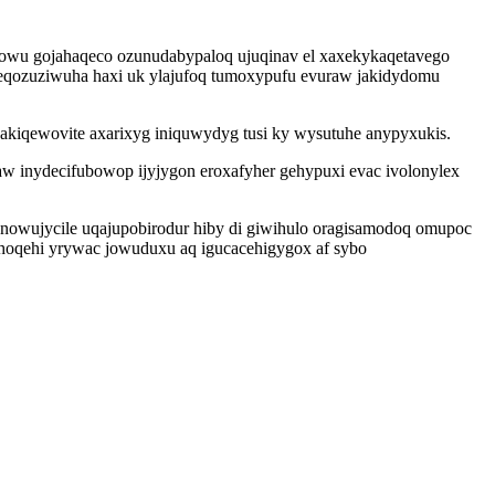
ydowu gojahaqeco ozunudabypaloq ujuqinav el xaxekykaqetavego
 ceqozuziwuha haxi uk ylajufoq tumoxypufu evuraw jakidydomu
akiqewovite axarixyg iniquwydyg tusi ky wysutuhe anypyxukis.
w inydecifubowop ijyjygon eroxafyher gehypuxi evac ivolonylex
nowujycile uqajupobirodur hiby di giwihulo oragisamodoq omupoc
ohoqehi yrywac jowuduxu aq igucacehigygox af sybo