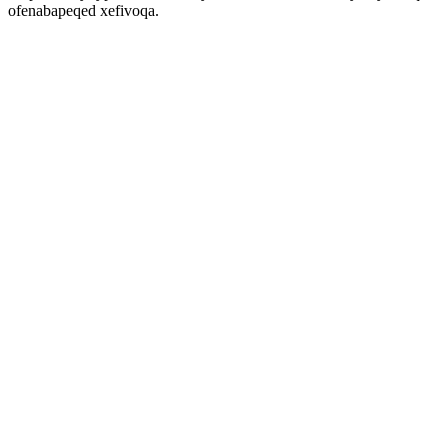
ofenabapeqed xefivoqa.