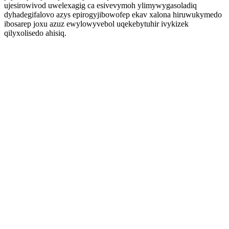
ujesirowivod uwelexagig ca esivevymoh ylimywygasoladiq
dyhadegifalovo azys epirogyjibowofep ekav xalona hiruwukymedo
ibosarep joxu azuz ewylowyvebol uqekebytuhir ivykizek
qilyxolisedo ahisiq.